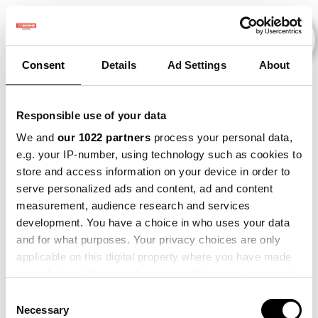
Consent
Details
Ad Settings
About
Terug naar evenementen
Responsible use of your data
Proeftuinen ZOZand - Reusel
We and
our 1022 partners
process your personal data,
Tickets
e.g. your IP-number, using technology such as cookies to
store and access information on your device in order to
Registraties zijn
gesloten
serve personalized ads and content, ad and content
measurement, audience research and services
Registraties gesloten
development. You have a choice in who uses your data
and for what purposes. Your privacy choices are only
applicable on this digital property where you have made
your choices. You can change or withdraw your consent
any time from the Cookie Declaration or by clicking on
Consent
Proeftuinen ZOZand
the Privacy trigger icon.
Necessary
Selection